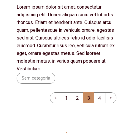
Lorem ipsum dolor sit amet, consectetur
adipiscing elit. Donec aliquam arcu vel lobortis
rhoncus. Etiam et hendrerit ante. Quisque arcu
quam, pellentesque in vehicula ornare, egestas
sed nisl. Quisque ultrices felis id odio facilisis
euismod. Curabitur risus leo, vehicula rutrum ex
eget, ornare egestas metus. Sed laoreet
molestie metus, in varius quam posuere at.
Vestibulum…
Sem categoria
Página anterior
«
Próxima pág
»
1
2
3
4