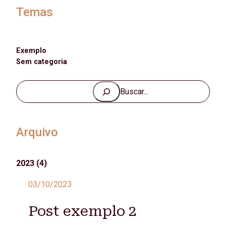
Temas
Exemplo
Sem categoria
P
e
s
q
Arquivo
u
i
2023
(4)
s
a
03/10/2023
r
Post exemplo 2