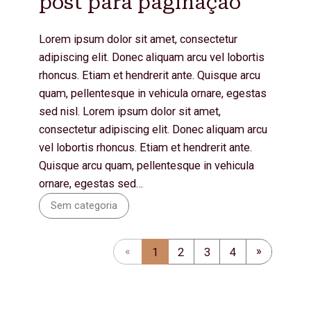
post para paginação
Lorem ipsum dolor sit amet, consectetur
adipiscing elit. Donec aliquam arcu vel lobortis
rhoncus. Etiam et hendrerit ante. Quisque arcu
quam, pellentesque in vehicula ornare, egestas
sed nisl. Lorem ipsum dolor sit amet,
consectetur adipiscing elit. Donec aliquam arcu
vel lobortis rhoncus. Etiam et hendrerit ante.
Quisque arcu quam, pellentesque in vehicula
ornare, egestas sed…
Sem categoria
Próxima pág
»
1
2
3
4