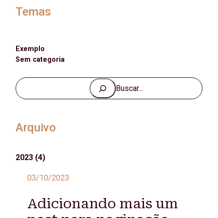
Temas
Exemplo
Sem categoria
P
e
s
q
Arquivo
u
i
2023
(4)
s
a
03/10/2023
r
Adicionando mais um