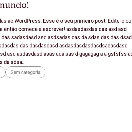
 mundo!
as ao WordPress. Esse é o seu primeiro post. Edite-o ou
 e então comece a escrever! asdasdasdas das asd asd
 das sadasdasd asd asdsadas das da sdas das das dsad
sdasdas das dasdasdasd asdasdasdasdasdsadasdasd
sd asd asdasdasd asas ada sas d gagagag a a gsfsfss a
as da sdsa…
o
Sem categoria