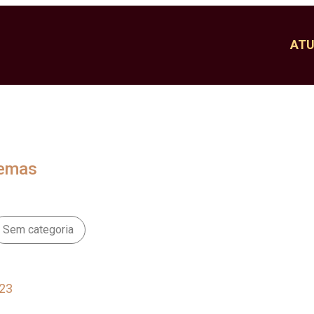
AT
Temas
Sem categoria
23