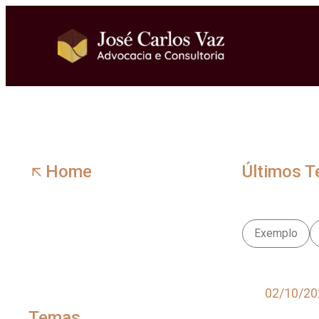
Pular
para
o
conteúdo
Home
Últimos 
Exemplo
02/10/20
Temas