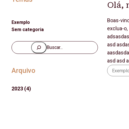
Olá,
Boas-vind
Exemplo
exclua-o,
Sem categoria
adsasdas
asd asda
P
aasdasda
e
asd asd 
s
q
Arquivo
Exempl
u
i
2023
(4)
s
a
r