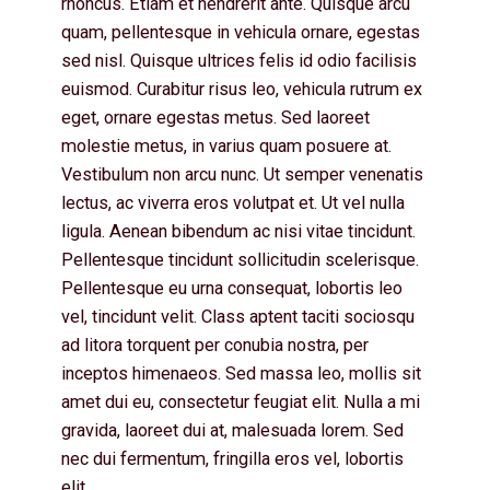
rhoncus. Etiam et hendrerit ante. Quisque arcu
quam, pellentesque in vehicula ornare, egestas
sed nisl. Quisque ultrices felis id odio facilisis
euismod. Curabitur risus leo, vehicula rutrum ex
eget, ornare egestas metus. Sed laoreet
molestie metus, in varius quam posuere at.
Vestibulum non arcu nunc. Ut semper venenatis
lectus, ac viverra eros volutpat et. Ut vel nulla
ligula. Aenean bibendum ac nisi vitae tincidunt.
Pellentesque tincidunt sollicitudin scelerisque.
Pellentesque eu urna consequat, lobortis leo
vel, tincidunt velit. Class aptent taciti sociosqu
ad litora torquent per conubia nostra, per
inceptos himenaeos. Sed massa leo, mollis sit
amet dui eu, consectetur feugiat elit. Nulla a mi
gravida, laoreet dui at, malesuada lorem. Sed
nec dui fermentum, fringilla eros vel, lobortis
elit.